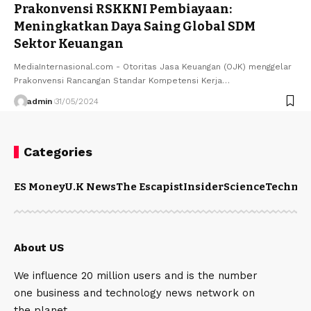
Prakonvensi RSKKNI Pembiayaan:
Meningkatkan Daya Saing Global SDM
Sektor Keuangan
MediaInternasional.com - Otoritas Jasa Keuangan (OJK) menggelar
Prakonvensi Rancangan Standar Kompetensi Kerja…
admin
31/05/2024
Categories
ES Money
U.K News
The Escapist
Insider
Science
Technol
About US
We influence 20 million users and is the number
one business and technology news network on
the planet.