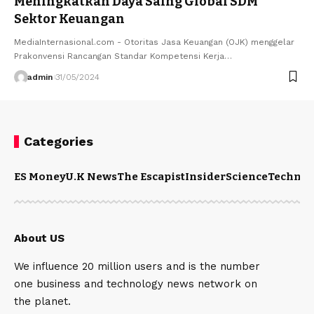
Meningkatkan Daya Saing Global SDM
Sektor Keuangan
MediaInternasional.com - Otoritas Jasa Keuangan (OJK) menggelar
Prakonvensi Rancangan Standar Kompetensi Kerja…
admin
31/05/2024
Categories
ES Money
U.K News
The Escapist
Insider
Science
Technol
About US
We influence 20 million users and is the number
one business and technology news network on
the planet.