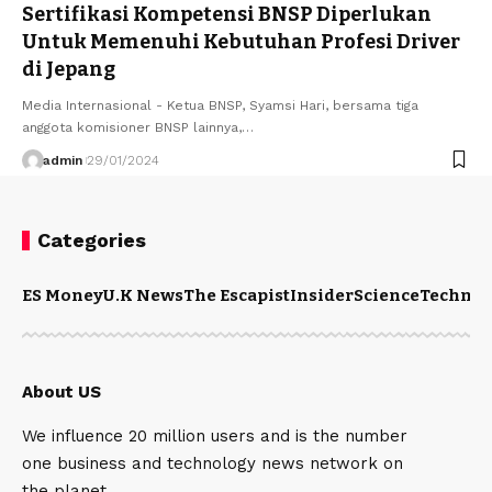
Sertifikasi Kompetensi BNSP Diperlukan
Untuk Memenuhi Kebutuhan Profesi Driver
di Jepang
Media Internasional - Ketua BNSP, Syamsi Hari, bersama tiga
anggota komisioner BNSP lainnya,…
admin
29/01/2024
Categories
ES Money
U.K News
The Escapist
Insider
Science
Technol
About US
We influence 20 million users and is the number
one business and technology news network on
the planet.