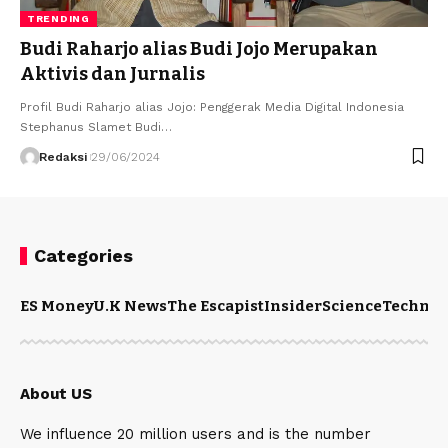
TRENDING
Budi Raharjo alias Budi Jojo Merupakan
Aktivis dan Jurnalis
Profil Budi Raharjo alias Jojo: Penggerak Media Digital Indonesia
Stephanus Slamet Budi…
Redaksi
29/06/2024
Categories
ES Money
U.K News
The Escapist
Insider
Science
Technol
About US
We influence 20 million users and is the number