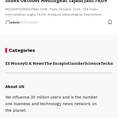
Index Oktober Meningkat Tajam Jadi 76,09
MEDIAINTERNASIONAL.COM- Pada Oktober 2024, CSA Index
mencatatkan angka 76,09, menguat dibandingkan September…
admin
07/10/2024
Categories
ES Money
U.K News
The Escapist
Insider
Science
Technol
About US
We influence 20 million users and is the number
one business and technology news network on
the planet.