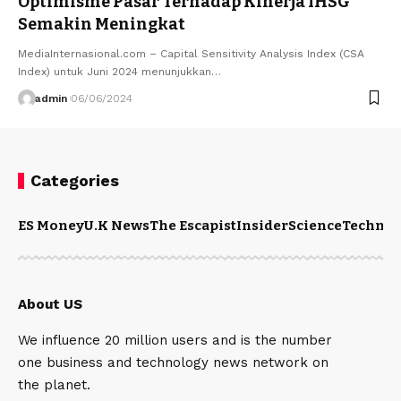
Optimisme Pasar Terhadap Kinerja IHSG
Semakin Meningkat
MediaInternasional.com – Capital Sensitivity Analysis Index (CSA
Index) untuk Juni 2024 menunjukkan…
admin
06/06/2024
Categories
ES Money
U.K News
The Escapist
Insider
Science
Technol
About US
We influence 20 million users and is the number
one business and technology news network on
the planet.