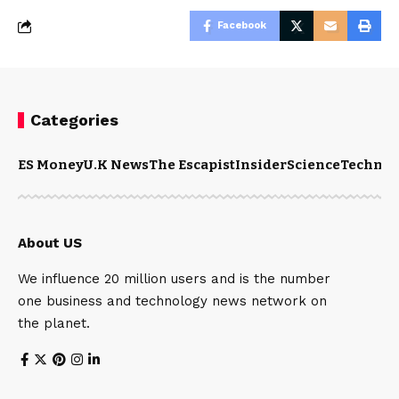
Facebook
Categories
ES Money
U.K News
The Escapist
Insider
Science
Technol
About US
We influence 20 million users and is the number
one business and technology news network on
the planet.