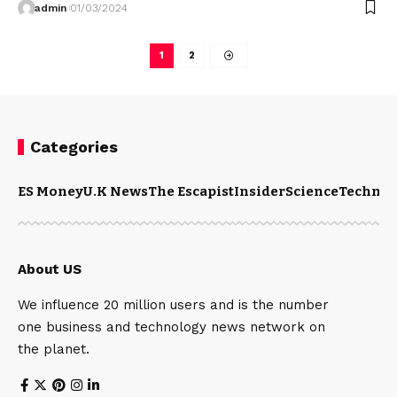
admin
01/03/2024
1
2
Categories
ES Money
U.K News
The Escapist
Insider
Science
Technol
About US
We influence 20 million users and is the number
one business and technology news network on
the planet.