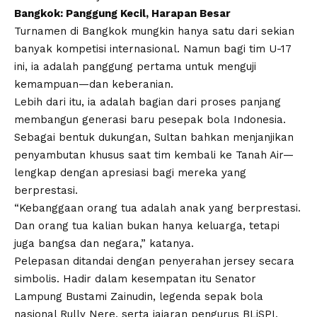
Bangkok: Panggung Kecil, Harapan Besar
Turnamen di Bangkok mungkin hanya satu dari sekian
banyak kompetisi internasional. Namun bagi tim U-17
ini, ia adalah panggung pertama untuk menguji
kemampuan—dan keberanian.
Lebih dari itu, ia adalah bagian dari proses panjang
membangun generasi baru pesepak bola Indonesia.
Sebagai bentuk dukungan, Sultan bahkan menjanjikan
penyambutan khusus saat tim kembali ke Tanah Air—
lengkap dengan apresiasi bagi mereka yang
berprestasi.
“Kebanggaan orang tua adalah anak yang berprestasi.
Dan orang tua kalian bukan hanya keluarga, tetapi
juga bangsa dan negara,” katanya.
Pelepasan ditandai dengan penyerahan jersey secara
simbolis. Hadir dalam kesempatan itu Senator
Lampung Bustami Zainudin, legenda sepak bola
nasional Rully Nere, serta jajaran pengurus BLiSPI.