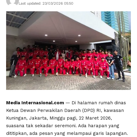
Last updated: 23/03/2026 05:50
Media Internasional.com
— Di halaman rumah dinas
Ketua Dewan Perwakilan Daerah (DPD) RI, kawasan
Kuningan, Jakarta, Minggu pagi, 22 Maret 2026,
suasana tak sekadar seremoni. Ada harapan yang
dititipkan, ada pesan yang melampaui garis lapangan.