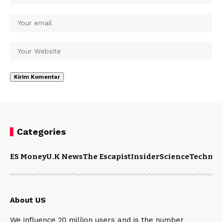
Categories
ES Money
U.K News
The Escapist
Insider
Science
Technol
About US
We influence 20 million users and is the number