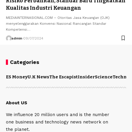
Risiko Perbankan, Standar Baru Tingkatkan
Kualitas Industri Keuangan
MEDIAINTERNASIONAL.COM – Otoritas Jasa Keuangan (OJK)
menyelenggarakan Konvensi Nasional Rancangan Standar
Kompetensi…
admin
09/07/2024
Categories
ES Money
U.K News
The Escapist
Insider
Science
Technol
About US
We influence 20 million users and is the number
one business and technology news network on
the planet.