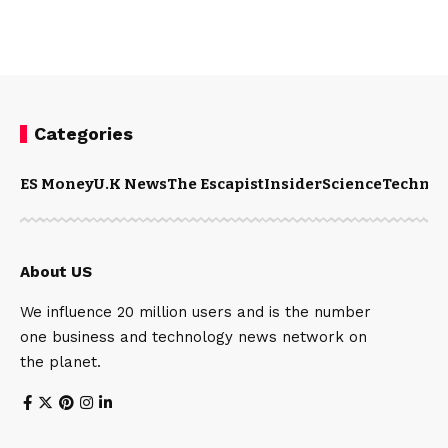
Categories
ES Money
U.K News
The Escapist
Insider
Science
Technol
About US
We influence 20 million users and is the number
one business and technology news network on
the planet.