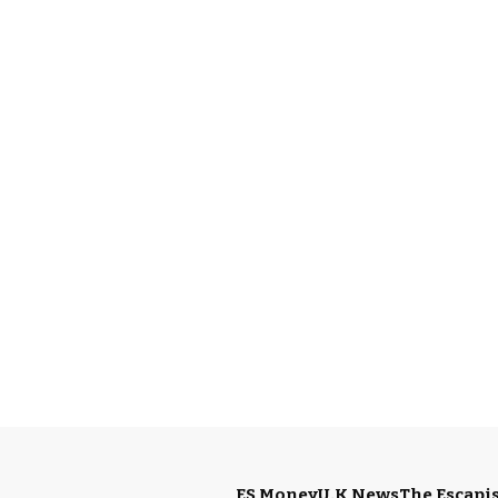
ES Money
U.K News
The Escapis