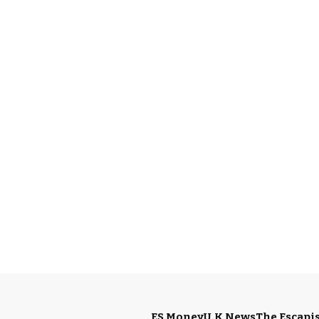
ES Money
U.K News
The Escapis