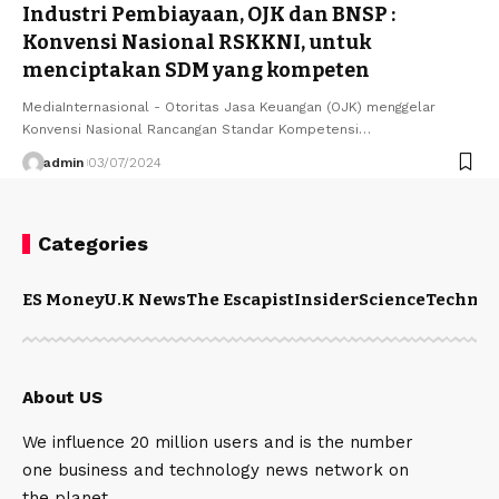
Industri Pembiayaan, OJK dan BNSP :
Konvensi Nasional RSKKNI, untuk
menciptakan SDM yang kompeten
MediaInternasional - Otoritas Jasa Keuangan (OJK) menggelar
Konvensi Nasional Rancangan Standar Kompetensi…
admin
03/07/2024
Categories
ES Money
U.K News
The Escapist
Insider
Science
Technol
About US
We influence 20 million users and is the number
one business and technology news network on
the planet.