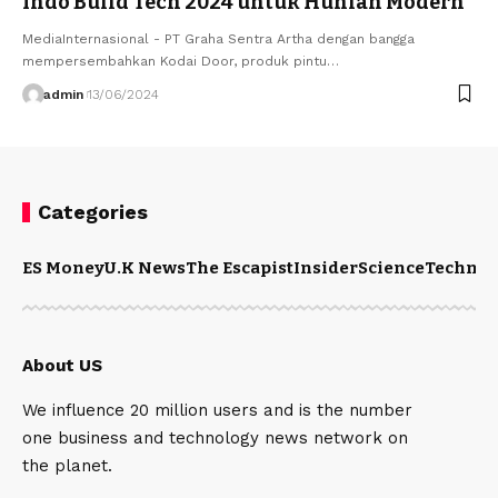
Indo Build Tech 2024 untuk Hunian Modern
MediaInternasional - PT Graha Sentra Artha dengan bangga
mempersembahkan Kodai Door, produk pintu…
admin
13/06/2024
Categories
ES Money
U.K News
The Escapist
Insider
Science
Technol
About US
We influence 20 million users and is the number
one business and technology news network on
the planet.