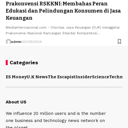
Prakonvensi RSKKNI: Membahas Peran
Edukasi dan Pelindungan Konsumen di Jasa
Keuangan
MediaInternasional.com - Otoritas Jasa Keuangan (OJK) menggelar
Prakonvensi Nasional Rancangan Standar Kompetensi…
admin
22/05/2024
Categories
ES Money
U.K News
The Escapist
Insider
Science
Technol
About US
We influence 20 million users and is the number
one business and technology news network on
the planet.