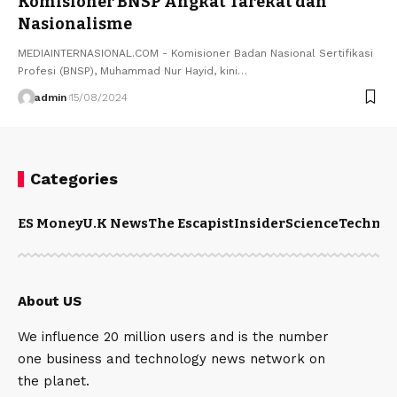
Komisioner BNSP Angkat Tarekat dan
Nasionalisme
MEDIAINTERNASIONAL.COM - Komisioner Badan Nasional Sertifikasi
Profesi (BNSP), Muhammad Nur Hayid, kini…
admin
15/08/2024
Categories
ES Money
U.K News
The Escapist
Insider
Science
Technol
About US
We influence 20 million users and is the number
one business and technology news network on
the planet.