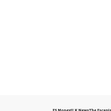
ES Money
U.K News
The Escapis