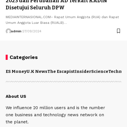
2023 dan Perubahan AD Terkait KADIN
Disetujui Seluruh DPW
MEDIAINTERNASIONAL.COM– Rapat Umum Anggota (RUA) dan Rapat
Umum Anggota Luar Biasa (RUALB)…
admin
27/09/2024
Categories
ES Money
U.K News
The Escapist
Insider
Science
Technol
About US
We influence 20 million users and is the number
one business and technology news network on
the planet.