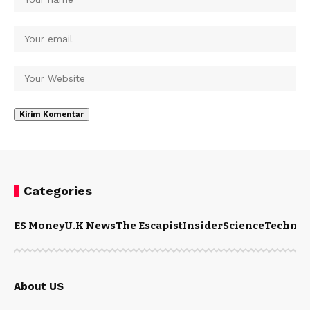
Categories
ES Money
U.K News
The Escapist
Insider
Science
Technol
About US