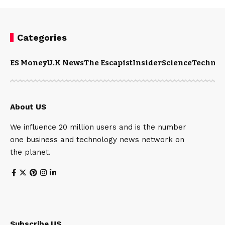
Categories
ES Money
U.K News
The Escapist
Insider
Science
Technol
About US
We influence 20 million users and is the number
one business and technology news network on
the planet.
Subscribe US