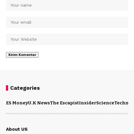
Categories
ES Money
U.K News
The Escapist
Insider
Science
Technol
About US