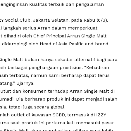
enginginkan kualitas terbaik dan pengalaman
Y Social Club, Jakarta Selatan, pada Rabu (6/3),
 langkah serius Arran dalam memperkuat
 dihadiri oleh Chief Principal Arran Single Malt
 didampingi oleh Head of Asia Pasific and brand
ngle Malt bukan hanya sekadar alternatif bagi para
aih berbagai penghargaan prestisius. “Kehadiran
asih terbatas, namun kami berharap dapat terus
ang,” ujarnya.
outlet dan konsumen terhadap Arran Single Malt di
Sumadi. Dia berharap produk ini dapat menjadi salah
ia, tetapi juga secara global.
umlah outlet di kawasan SCBD, termasuk di IZZY
ama saat produk ini pertama kali memasuki pasar
n Single Malt akan memberikan pilihan yang lebih