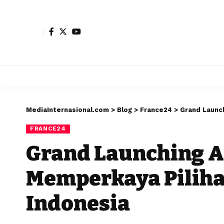
MediaInternasional.com
>
Blog
>
France24
>
Grand Launchi
FRANCE24
Grand Launching A
Memperkaya Piliha
Indonesia