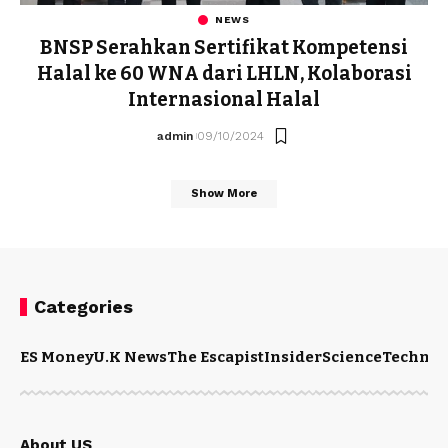
NEWS
BNSP Serahkan Sertifikat Kompetensi
Halal ke 60 WNA dari LHLN, Kolaborasi
Internasional Halal
admin
09/10/2024
Show More
Categories
ES Money
U.K News
The Escapist
Insider
Science
Technol
About US